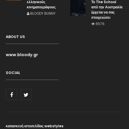
ελληνικούς
Το The School
κινηματογράφους
από την Αυστραλία
έρχεται να σας
BLOODY BUNNY
στοιχειώσει
6576
ABOUT US
www.bloody.gr
SOCIAL
κατασκευή ιστοσελίδας webstyles