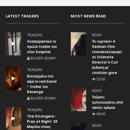
LATEST TRAILERS
MOST NEWS READ
TRAILERS
NEWS
Ανατριχιαστικό το
Το «εμετικό» Α
πρώτο trailer του
Serbian Film
νέου Suspiria
επανακυκλοφορεί
σε Ultimate
BLOODY BUNNY
Director’s Cut
έκδοση με
TRAILERS
επιπλέον gore
Βουτηγμένο στο
12091
αίμα το red band
- trailer του
NEWS
Revenge
Τούρτες
BLOODY BUNNY
εμπνευσμένες από
ταινίες τρόμου
TRAILERS
9640
The Strangers-
Prey at Night: 29
NEWS
Μαρτίου στους