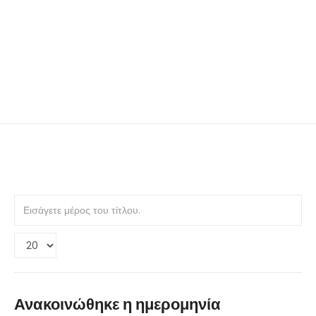
Εισάγετε
μέρος
του
Εμφάνιση
τίτλου.
#
Ανακοινώθηκε η ημερομηνία