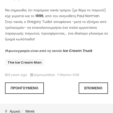
Να σημειωθεί, ότι παρόμοια ταινία τρόμου (με θέμα το παγωτό)
είχε γυριστεί και το
1995
, από τον σκηνοθέτη Paul Norman.
Στην ταινία, ο Gregory Tudor αποφάσισε -μετά το εξιτήριο από
τρελοκομείο- να επαναλειτουργήσει ένα παλιό εργοστάσιο
παραγωγής παγωτού, προσφέροντας... ένα ιδιαίτερο γλύκισμα σε
ζωηρά κωλόπαιδα!
H φωτογραφία είναι από τη ταινία Ice Cream Truck
The Ice Cream Man
8 years ago
Δημιουργήθηκε : 11 Μαρτίου 2018
ΠΡΟΗΓΟΎΜΕΝΟ
ΕΠΌΜΕΝΟ
Αρχική
News