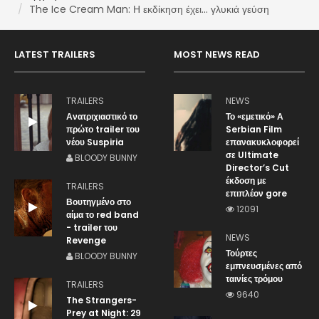
The Ice Cream Man: Η εκδίκηση έχει... γλυκιά γεύση
LATEST TRAILERS
MOST NEWS READ
TRAILERS
NEWS
Ανατριχιαστικό το
Το «εμετικό» Α
πρώτο trailer του
Serbian Film
νέου Suspiria
επανακυκλοφορεί
σε Ultimate
BLOODY BUNNY
Director’s Cut
έκδοση με
TRAILERS
επιπλέον gore
Βουτηγμένο στο
12091
αίμα το red band
- trailer του
NEWS
Revenge
Τούρτες
BLOODY BUNNY
εμπνευσμένες από
ταινίες τρόμου
TRAILERS
9640
The Strangers-
Prey at Night: 29