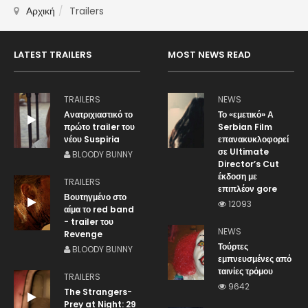
Αρχική
Trailers
LATEST TRAILERS
MOST NEWS READ
TRAILERS
NEWS
Ανατριχιαστικό το
Το «εμετικό» Α
πρώτο trailer του
Serbian Film
νέου Suspiria
επανακυκλοφορεί
σε Ultimate
BLOODY BUNNY
Director’s Cut
έκδοση με
TRAILERS
επιπλέον gore
Βουτηγμένο στο
12093
αίμα το red band
- trailer του
NEWS
Revenge
Τούρτες
BLOODY BUNNY
εμπνευσμένες από
ταινίες τρόμου
TRAILERS
9642
The Strangers-
Prey at Night: 29