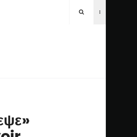
εψε»
oir