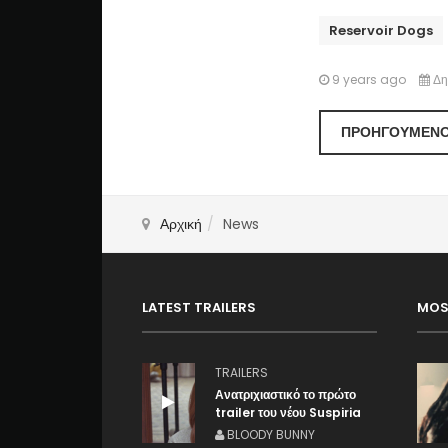
Reservoir Dogs
9 years ago
Δη
ΠΡΟΗΓΟΎΜΕΝ
Αρχική
News
LATEST TRAILERS
MOS
TRAILERS
Ανατριχιαστικό το πρώτο
trailer του νέου Suspiria
BLOODY BUNNY