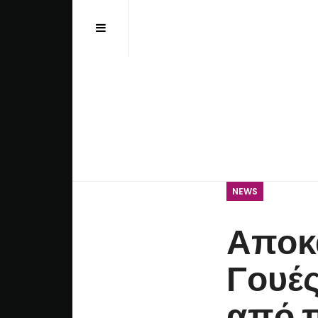
Αναζήτηση...
NEWS
Αποκ
Γουές
από π