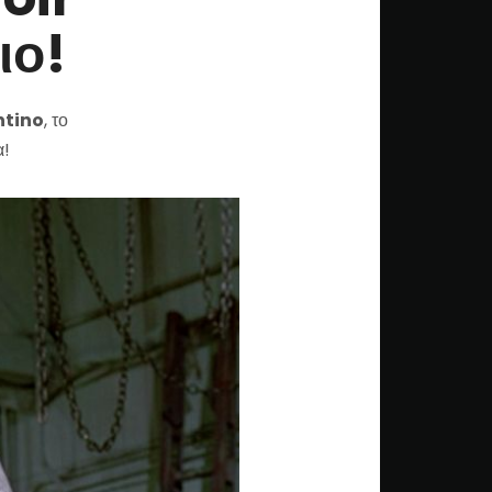
ιο!
ntino
, το
α!