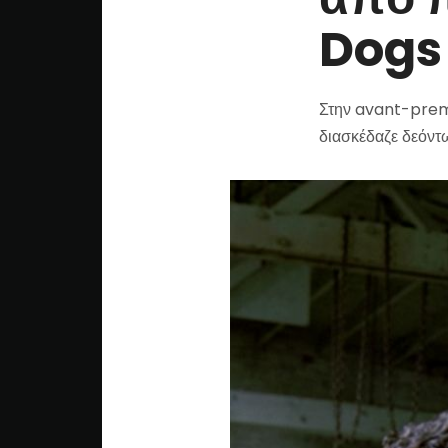
Dogs 
Στην avant-premi
διασκέδαζε δεόντω