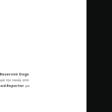
Reservoir Dogs
.
ρά την ταινία, από
od Reporter
για
.