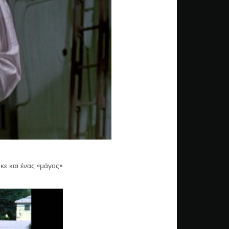
ε και ένας «μάγος»