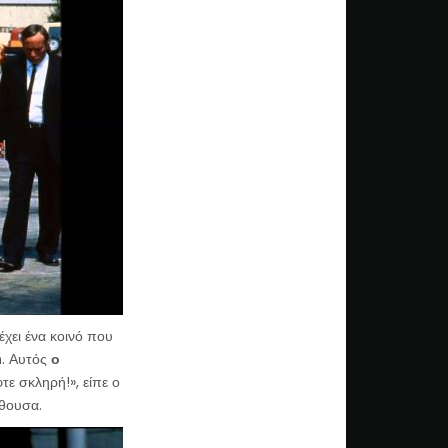
χει ένα κοινό που
n
. Αυτός
ο
τε σκληρή!», είπε ο
ίθουσα.