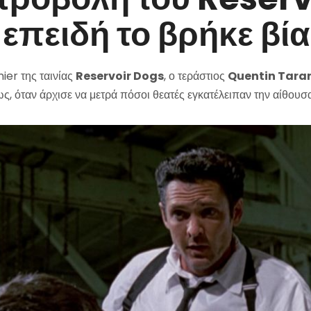
επειδή το βρήκε βία
er της ταινίας
Reservoir Dogs
, ο τεράστιος
Quentin Tara
ς, όταν άρχισε να μετρά πόσοι θεατές εγκατέλειπαν την αίθουσ