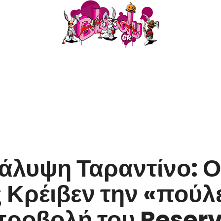
άλυψη Ταραντίνο: Ο
 Κρέιβεν την «πούλ
ροβολή του Reserv