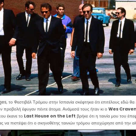
ges, το Φεστιβάλ Τρόμου στην Ισπανία σκέφτηκα ότι επιτέλους εδώ θα έ
ην προβολή έφυγαν πέντε άτομα. Ανάμεσά τους ήταν κι ο
Wes Crave
ου έκανε το
Last House on the Left
βρήκε ότι η ταινία μου του έπεφ
 να πιστέψει ότι ο σκηνοθέτης ταινιών τρόμου αποχώρησε από την α