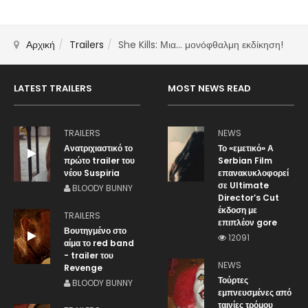
Αρχική
Trailers
She Kills: Μια... μονόφθαλμη εκδίκηση!
LATEST TRAILERS
MOST NEWS READ
TRAILERS
NEWS
Ανατριχιαστικό το
Το «εμετικό» Α
πρώτο trailer του
Serbian Film
νέου Suspiria
επανακυκλοφορεί
σε Ultimate
BLOODY BUNNY
Director’s Cut
έκδοση με
TRAILERS
επιπλέον gore
Βουτηγμένο στο
12091
αίμα το red band
- trailer του
NEWS
Revenge
Τούρτες
BLOODY BUNNY
εμπνευσμένες από
ταινίες τρόμου