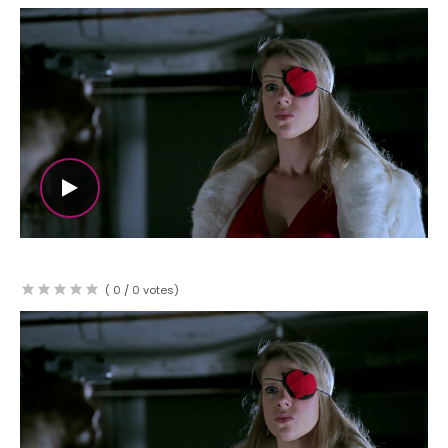
WATCH THE VIDEO
(
0
/
0
votes)