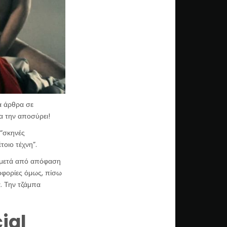
α άρθρα σε
α την αποσύρει!
 “σκηνές
τοιο τέχνη”.
έ μετά από απόφαση
οφορίες όμως, πίσω
α. Την τζάμπα
ial