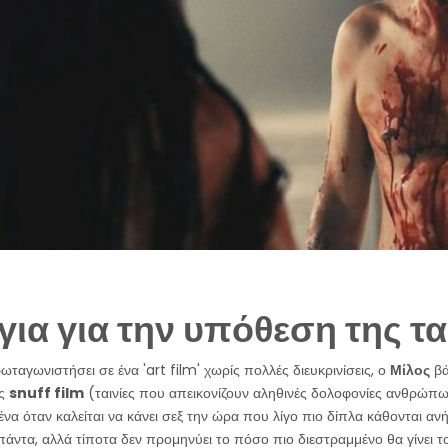
για για την υπόθεση της τα
ταγωνιστήσει σε ένα 'art film' χωρίς πολλές διευκρινίσεις, ο
Μίλος
βά
ός
snuff film
(ταινίες που απεικονίζουν αληθινές δολοφονίες ανθρώπω
να όταν καλείται να κάνει σεξ την ώρα που λίγο πιο δίπλα κάθονται ανή
ντα, αλλά τίποτα δεν προμηνύει το πόσο πιο διεστραμμένο θα γίνει το