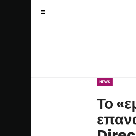
Αναζήτηση...
NEWS
Το «ε
επαν
Direc