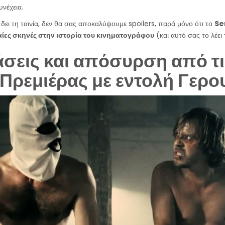
υνέχεια.
 δει τη ταινία, δεν θα σας αποκαλύψουμε spoilers, παρά μόνο ότι το
Se
ίες σκηνές στην ιστορία του κινηματογράφου
(και αυτό σας το λέει
άσεις και απόσυρση από τι
 Πρεμιέρας με εντολή Γερ