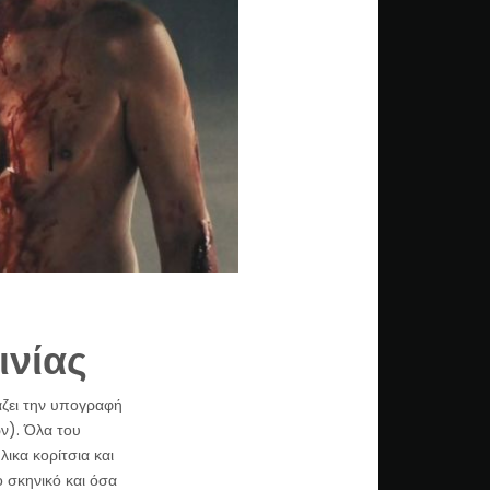
ινίας
ζει την υπογραφή
ν). Όλα του
λικα κορίτσια και
 σκηνικό και όσα