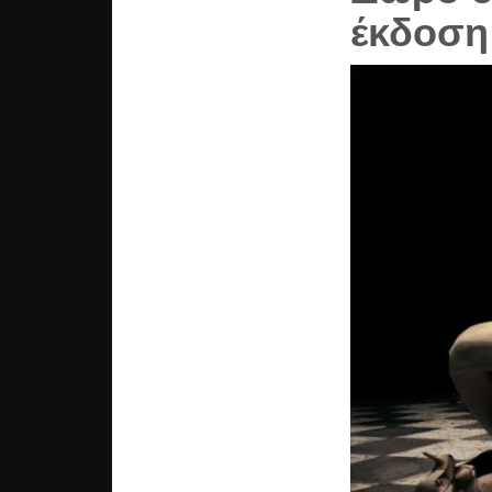
έκδοση