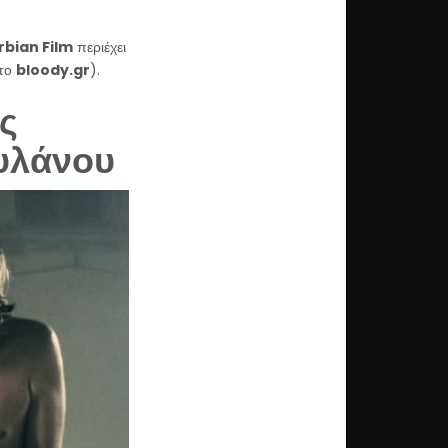
rbian Film
περιέχει
 το
bloody.gr
).
ς
ουλάνου