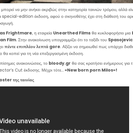
, μπορεί να μην ανήκει ακριβώς στην κατηγορία ταινιών τρόμου, αλλά εί
μια special-edition έκδοση, αφού ο σκηνοθέτης έχει στη διάθεσή του αρ
ραγωγή.
as Frightmare
, η εταιρεία
Unearthed Films
θα κυκλοφορήσει μια
ian Film
. Στην ανακοίνωση υπογραμμίζει ότι το ταξίδι του
Spasojevic
χει
πέντε επιπλέον λεπτά gore
. Αξίζει να σημειωθεί πως υπάρχει δι
ο θα κοπεί για τη νέα επεξεργασμένη έκδοση.
επίσημες ανακοινώσεις, το
bloody.gr
θα σας κρατήσει ενήμερους για 
ector’s Cut έκδοσης. Μέχρι τότε…
«New born porn Milos»!
oster της ταινίας