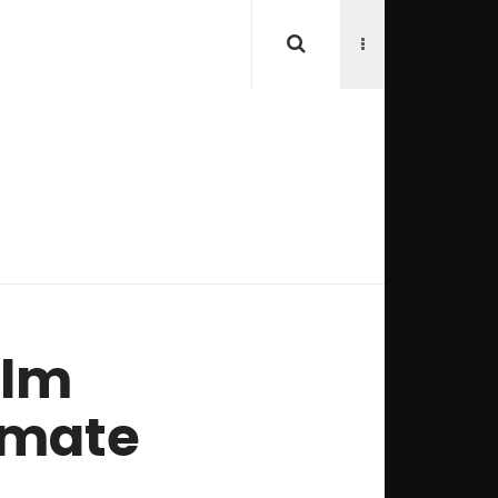
ilm
imate
ε