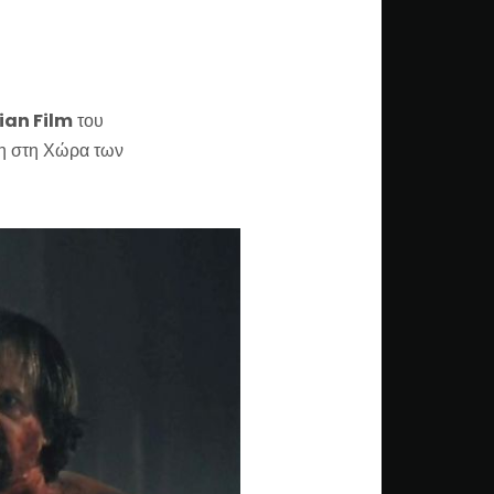
ian Film
του
κη στη Χώρα των