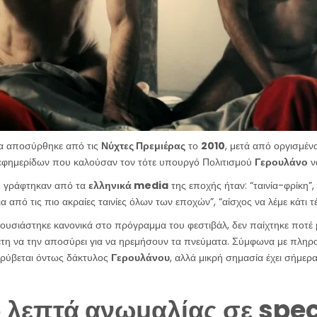
ία αποσύρθηκε από τις
Νύχτες Πρεμιέρας
το
2010
, μετά από οργισμέν
εφημερίδων που καλούσαν τον τότε υπουργό Πολιτισμού
Γερουλάνο
ν
ου γράφτηκαν από τα
ελληνικά media
της εποχής ήταν: “ταινία-φρίκη”,
 από τις πιο ακραίες ταινίες όλων των εποχών”, “αίσχος να λέμε κάτι τέ
αρουσιάστηκε κανονικά στο πρόγραμμα του φεστιβάλ, δεν παίχτηκε ποτ
τη να την αποσύρει για να ηρεμήσουν τα πνεύματα. Σύμφωνα με πληρ
ρύβεται όντως δάκτυλος
Γερουλάνου
, αλλά μικρή σημασία έχει σήμερ
 λεπτά ανωμαλίας σε spec