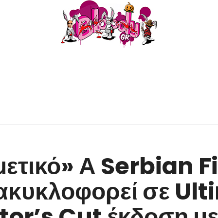
μετικό» Α Serbian F
ακυκλοφορεί σε Ult
tor’s Cut έκδοση μ