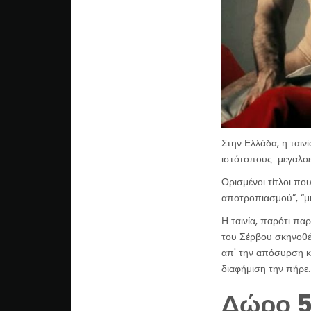
Στην Ελλάδα, η ταιν
ιστότοπους μεγαλο
Ορισμένοι τίτλοι π
αποτροπιασμού”, “μια
Η ταινία, παρότι π
του Σέρβου σκηνοθέ
απ' την απόσυρση κ
διαφήμιση την πήρε.
Δώρο 5