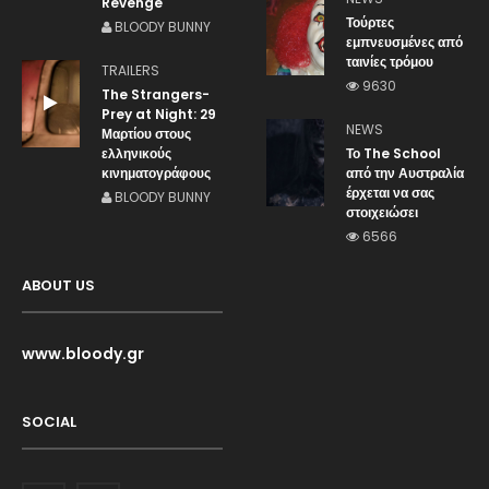
Revenge
Τούρτες
BLOODY BUNNY
εμπνευσμένες από
ταινίες τρόμου
TRAILERS
9630
The Strangers-
Prey at Night: 29
NEWS
Μαρτίου στους
ελληνικούς
Το The School
κινηματογράφους
από την Αυστραλία
έρχεται να σας
BLOODY BUNNY
στοιχειώσει
6566
ABOUT US
www.bloody.gr
SOCIAL