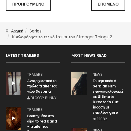
ΠΡΟΗΓΟΎΜΕΝΟ
ΕΠΌΜΕΝΟ
Αρχική
Series
Κυκλοφόρησε το τελικό trailer του Stranger Things 2
LATEST TRAILERS
MOST NEWS READ
TRAILERS
NEWS
Ανατριχιαστικό το
Το «εμετικό» Α
πρώτο trailer του
Serbian Film
νέου Suspiria
επανακυκλοφορεί
σε Ultimate
BLOODY BUNNY
Director’s Cut
έκδοση με
TRAILERS
επιπλέον gore
Βουτηγμένο στο
12082
αίμα το red band
- trailer του
NEWS