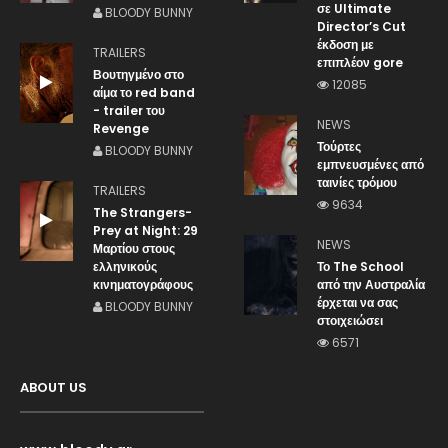
σε Ultimate
BLOODY BUNNY
Director’s Cut
έκδοση με
TRAILERS
επιπλέον gore
Βουτηγμένο στο
12085
αίμα το red band
- trailer του
NEWS
Revenge
Τούρτες
BLOODY BUNNY
εμπνευσμένες από
ταινίες τρόμου
TRAILERS
9634
The Strangers-
Prey at Night: 29
NEWS
Μαρτίου στους
ελληνικούς
Το The School
κινηματογράφους
από την Αυστραλία
έρχεται να σας
BLOODY BUNNY
στοιχειώσει
6571
ABOUT US