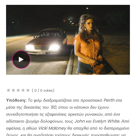
WATCH THE VIDEO
(
0
/
0
votes)
Υπόθεση:
Το φιλμ διαδραματίζεται στο προαστιακό Perth στα
μέσα της δεκαετίας του '80, όπου οι κάτοικοι δεν έχουν
συνειδητοποιήσει τις εξαφανίσεις αρκετών γυναικών, από ένα
αδίστακτο ζευγάρι δολοφόνων, τους John και Evelyn White. Από
αφέλεια, η αθώα Vicki Maloney θα απαχθεί από το διαταραγμένο
ζεύγος, και θα αναζητήσει τρόπους διαφυγής προσπαθώντας να