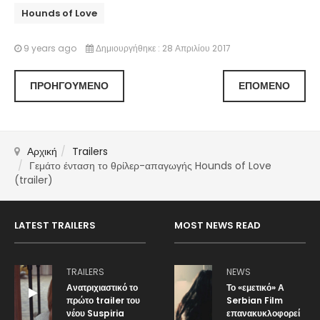
Hounds of Love
9 years ago
Δημιουργήθηκε : 28 Απριλίου 2017
ΠΡΟΗΓΟΎΜΕΝΟ
ΕΠΌΜΕΝΟ
Αρχική
Trailers
Γεμάτο ένταση το θρίλερ-απαγωγής Hounds of Love
(trailer)
LATEST TRAILERS
MOST NEWS READ
TRAILERS
NEWS
Ανατριχιαστικό το
Το «εμετικό» Α
πρώτο trailer του
Serbian Film
νέου Suspiria
επανακυκλοφορεί