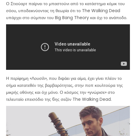
Ο Στιούαρτ παίρνει το μπαστούνι από το κατάστημα κόμικ του
σόου, υποδεικνύοντας τη θεωρία ότι το The Walking Dead
υπάρχει στο σύμπαν του Big Bang Theory και όχι το ανάποδο.
Η περίφημη «Λουσίλ», που διψάει για αίμα, έχει γίνει πλέον το
σήμα κατατεθέν της βαρβαρότητας, στην ποπ κουλτούρα της
μικρής οθόνης και όχι μόνο. Ο κόσμος την «γνώρισε» στο
τελευταίο επεισόδιο της 6ης σεζόν The Walking Dead.