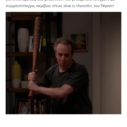
συρματόπλεγμα, ακριβώς όπως είναι η «Λουσίλ», του Νίγκαν!