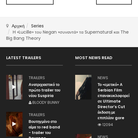
Αρχική
Series
Η «Lucille» του Negan «συναντά» τα Supernatural και The
Big Bang Theory
LATEST TRAILERS
MOST NEWS READ
TRAILERS
NEWS
Ανατριχιαστικό το
Το «εμετικό» Α
πρώτο trailer του
Serbian Film
νέου Suspiria
επανακυκλοφορεί
σε Ultimate
BLOODY BUNNY
Director’s Cut
έκδοση με
TRAILERS
επιπλέον gore
Βουτηγμένο στο
12094
αίμα το red band
- trailer του
NEWS