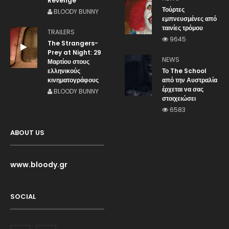
Revenge
Τούρτες
BLOODY BUNNY
εμπνευσμένες από
ταινίες τρόμου
TRAILERS
9645
The Strangers-
Prey at Night: 29
NEWS
Μαρτίου στους
ελληνικούς
Το The School
κινηματογράφους
από την Αυστραλία
έρχεται να σας
BLOODY BUNNY
στοιχειώσει
6583
ABOUT US
www.bloody.gr
SOCIAL