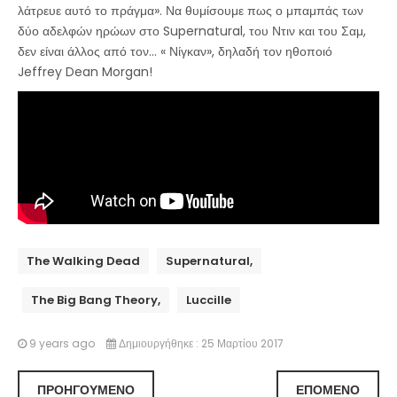
λάτρευε αυτό το πράγμα». Να θυμίσουμε πως ο μπαμπάς των
δύο αδελφών ηρώων στο Supernatural, του Ντιν και του Σαμ,
δεν είναι άλλος από τον… « Νίγκαν», δηλαδή τον ηθοποιό
Jeffrey Dean Morgan!
The Walking Dead
Supernatural,
The Big Bang Theory,
Luccille
9 years ago
Δημιουργήθηκε : 25 Μαρτίου 2017
ΠΡΟΗΓΟΎΜΕΝΟ
ΕΠΌΜΕΝΟ