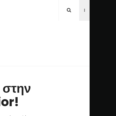
 στην
or!