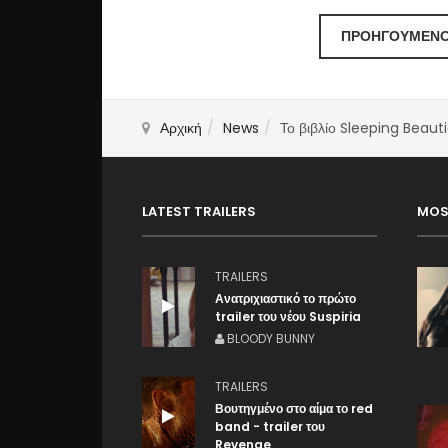
ΠΡΟΗΓΟΎΜΕΝ
Αρχική
News
Το βιβλίο Sleeping Beaut
LATEST TRAILERS
MOS
TRAILERS
Ανατριχιαστικό το πρώτο
trailer του νέου Suspiria
BLOODY BUNNY
TRAILERS
Βουτηγμένο στο αίμα το red
band - trailer του
Revenge