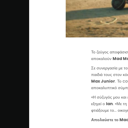
Το ζεύγος αποφάσισε
αποκαλούν
Mad Ma
Σε συνεργασία με τ
παιδιά τους στον κ
Max Junior
. Το co
αποκαλυπτικό σύμπαν
«Η σύζυγός μου και
εξηγεί ο
Ian
. «Με τη
φτιάξουμε το… οικογ
Απολαύστε το Ma