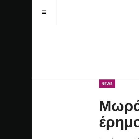
Αναζήτηση...
NEWS
Μωράκ
έρημ