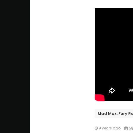
Mad Max: Fury R
9 years ago
Δη