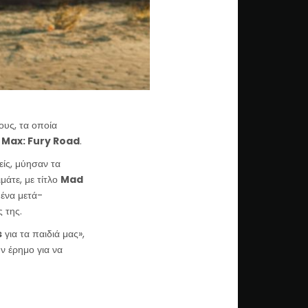
ους, τα οποία
Max: Fury Road
.
νείς, μύησαν τα
ιμάτε, με τίτλο
Mad
 ένα μετά-
ς της.
s
για τα παιδιά μας»,
ν έρημο για να