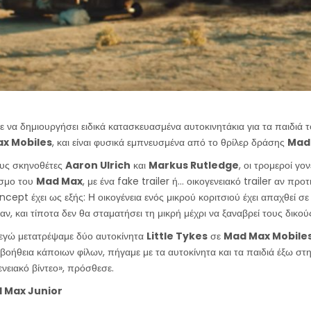
 να δημιουργήσει ειδικά κατασκευασμένα αυτοκινητάκια για τα παιδιά τ
x Mobiles
, και είναι φυσικά εμπνευσμένα από το θρίλερ δράσης
Mad 
ους σκηνοθέτες
Aaron Ulrich
και
Markus Rutledge
, οι τρομεροί γο
όσμο του
Mad Max
, με ένα fake trailer ή… οικογενειακό trailer αν προτ
ncept έχει ως εξής: Η οικογένεια ενός μικρού κοριτσιού έχει απαχθεί σε
, και τίποτα δεν θα σταματήσει τη μικρή μέχρι να ξαναβρεί τους δικού
 εγώ μετατρέψαμε δύο αυτοκίνητα
Little Tykes
σε
Mad Max Mobile
 βοήθεια κάποιων φίλων, πήγαμε με τα αυτοκίνητα και τα παιδιά έξω στη
ενειακό βίντεο», πρόσθεσε.
d Max Junior