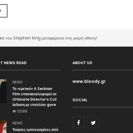
Ο
ies του Stephen King μεταφέρεται στη μικρή οθόνη!
T NEWS READ
ABOUT US
www.bloody.gr
NEWS
Το «εμετικό» Α Serbian
Film επανακυκλοφορεί σε
Ultimate Director’s Cut
SOCIAL
έκδοση με επιπλέον gore
12088
NEWS
Τούρτες εμπνευσμένες από