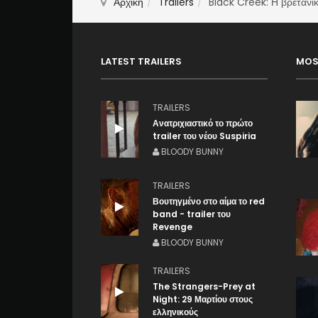
Αρχική
Trailers
Black Creek: Η βρετανι
LATEST TRAILERS
MOS
TRAILERS
Ανατριχιαστικό το πρώτο
trailer του νέου Suspiria
BLOODY BUNNY
TRAILERS
Βουτηγμένο στο αίμα το red
band - trailer του
Revenge
BLOODY BUNNY
TRAILERS
The Strangers-Prey at
Night: 29 Μαρτίου στους
ελληνικούς