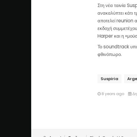
Στη νέα ταινία Susp
ανακαλύπτει κάτι τ
αποτελεί reunion 
εκδοχή συμμετέχου
Harper και η «μού
Το soundtrack υπ
φθινόπωρο.
Suspiria
Arge
8 years ago
Δη