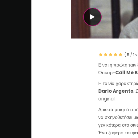
WATCH THE VI
(
5
/
1
v
Είναι η πρώτη ταιν
Όσκαρ-
Call Me 
Η ταινία χαρακτηρί
Dario Argento
. 
original.
Αρκετά μακριά από
να σκηνοθετήσει μι
γενικότερα στο σιν
Ένα ζοφερό και φει