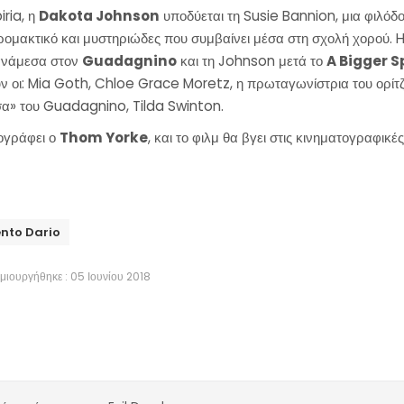
iria, η
Dakota Johnson
υποδύεται τη Susie Bannion, μια φιλόδ
ρομακτικό και μυστηριώδες που συμβαίνει μέσα στη σχολή χορού. H
ανάμεσα στον
Guadagnino
και τη Johnson μετά το
A Bigger S
ν οι: Mia Goth, Chloe Grace Moretz, η πρωταγωνίστρια του ορίτζ
σα» του Guadagnino, Tilda Swinton.
ογράφει ο
Thom Yorke
, και το φιλμ θα βγει στις κινηματογραφικέ
nto Dario
μιουργήθηκε : 05 Ιουνίου 2018