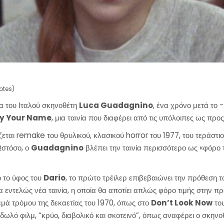
DEO
otes)
ία του Ιταλού σκηνοθέτη
Luca Guadagnino
, ένα χρόνο μετά το
By Your Name
, μια ταινία που διαφέρει από τις υπόλοιπες ως προ
ζεται remake του θρυλικού, κλασικού horror του 1977, του τεράστι
Ωστόσο, ο
Guadagnino
βλέπει την ταινία περισσότερο ως «φόρο 
 το ύφος του
Dario
, το πρώτο τρέιλερ επιβεβαιώνει την πρόθεση 
α εντελώς νέα ταινία, η οποία θα αποτίει απλώς φόρο τιμής στην π
εμά τρόμου της δεκαετίας του 1970, όπως στο
Don’t Look Now
του
δωλό φιλμ, “κρύο, διαβολικό και σκοτεινό”, όπως αναφέρει ο σκηνο