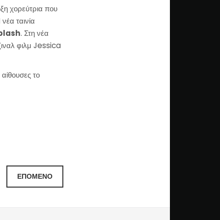
οξη χορεύτρια που
 νέα ταινία
plash
. Στη νέα
ιναλ φιλμ Jessica
ς αίθουσες το
ΕΠΌΜΕΝΟ