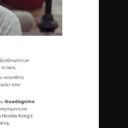
 -βραβευμένο με
ς το ύφος.
ου σκηνοθέτη
τιμής» στην
του
Guadagnino
ροηγούμενη και
 Nicolas Roeg’s.
θέτης.