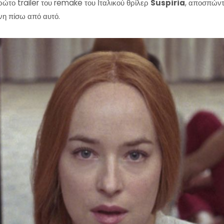
ώτο trailer του remake του Ιταλικού θρίλερ
Suspiria
, αποσπώντ
χνη πίσω από αυτό.