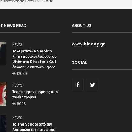
κή «απάντηση» στο Evil Dead
T NEWS READ
ABOUT US
www.bloody.gr
NEWS
Το «εμετικό» Α Serbian
Film επανακυκλοφορεί σε
Ultimate Director’s Cut
SOCIAL
έκδοση με επιπλέον gore
12079
NEWS
Τούρτες εμπνευσμένες από
ταινίες τρόμου
9628
NEWS
Το The School από την
Αυστραλία έρχεται να σας