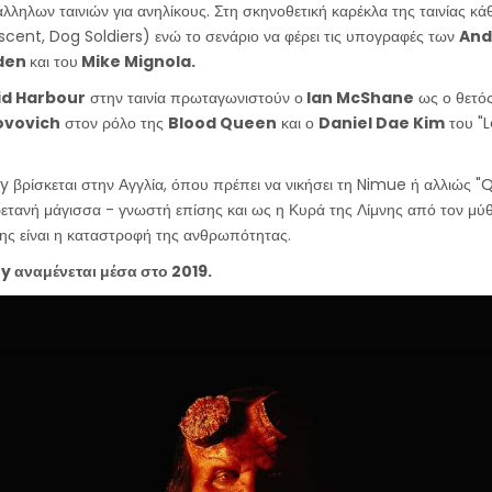
λληλων ταινιών για ανηλίκους. Στη σκηνοθετική καρέκλα της ταινίας κά
ent, Dog Soldiers) ενώ το σενάριο να φέρει τις υπογραφές των
And
lden
και του
Mike Mignola.
id Harbour
στην ταινία πρωταγωνιστούν ο
Ian McShane
ως ο θετός
Jovovich
στον ρόλο της
Blood Queen
και ο
Daniel Dae Kim
του "
boy βρίσκεται στην Αγγλία, όπου πρέπει να νικήσει τη Nimue ή αλλιώς 
ετανή μάγισσα - γνωστή επίσης και ως η Κυρά της Λίμνης από τον μύ
της είναι η καταστροφή της ανθρωπότητας.
oy αναμένεται μέσα στο 2019.