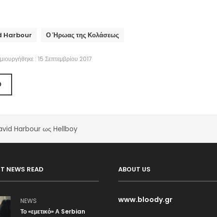
d Harbour
Ο Ήρωας της Κολάσεως
μιουργήθηκε : 15 Σεπτεμβρίου 2017
Ο
vid Harbour ως Hellboy
T NEWS READ
ABOUT US
www.bloody.gr
NEWS
Το «εμετικό» Α Serbian