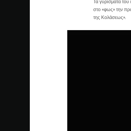
Τα γυρίσματα του
στο «φως» την πρ
της Κολάσεως».