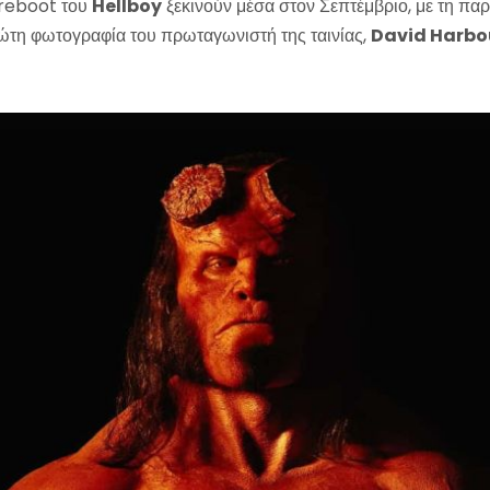
 reboot του
Hellboy
ξεκινούν μέσα στον Σεπτέμβριο, με τη παρ
ώτη φωτογραφία του πρωταγωνιστή της ταινίας,
David Harbo