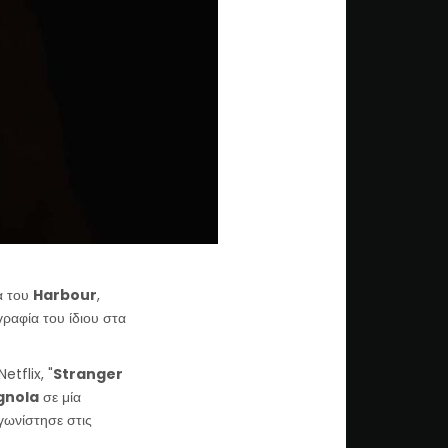
α του
Harbour
,
ραφία του ίδιου στα
etflix, "
Stranger
gnola
σε μία
γωνίστησε στις