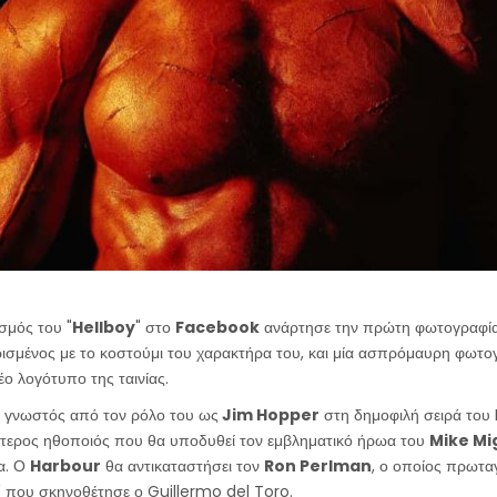
σμός του "
Hellboy
" στο
Facebook
ανάρτησε την πρώτη φωτογραφί
ισμένος με το κοστούμι του χαρακτήρα του, και μία ασπρόμαυρη φωτογ
έο λογότυπο της ταινίας.
, γνωστός από τον ρόλο του ως
Jim Hopper
στη δημοφιλή σειρά του N
δεύτερος ηθοποιός που θα υποδυθεί τον εμβληματικό ήρωα του
Mike Mi
α. Ο
Harbour
θα αντικαταστήσει τον
Ron Perlman
, ο οποίος πρωτα
y" που σκηνοθέτησε ο Guillermo del Toro.