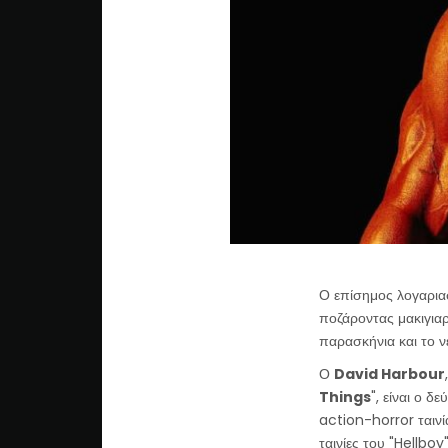
Ο επίσημος λογαρια
ποζάροντας μακιγιαρ
παρασκήνια και το ν
Ο
David Harbour
Things
", είναι ο 
action-horror ταινί
ταινίες του "Hellbo