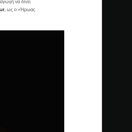
αγωγή να δίνει
ur
, ως ο «Ήρωας