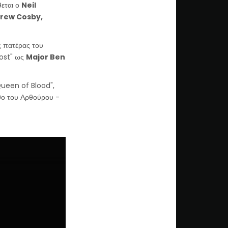
θεται ο
Neil
rew Cosby,
 πατέρας του
Lost" ως
Major Ben
"Queen of Blood",
θο του Αρθούρου -