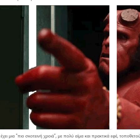
έχει μια "πιο σκοτεινή χροιά", με πολύ αίμα και πρακτικά εφέ, τοποθετ