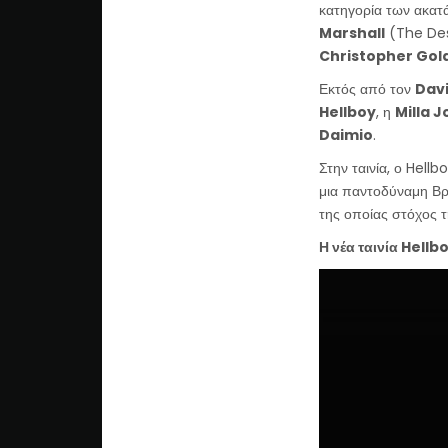
κατηγορία των ακατά
Marshall
(The Desc
Christopher Go
Εκτός από τον
Dav
Hellboy
, η
Milla 
Daimio
.
Στην ταινία, ο Hell
μια παντοδύναμη Βρ
της οποίας στόχος 
Η νέα ταινία Hellb