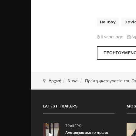
Hellboy
Davi
8 years ago
Δη
ΠΡΟΗΓΟΎΜΕΝ
Αρχική
News
Πρώτη φωτογραφία του Da
LATEST TRAILERS
MOS
TRAILERS
Ανατριχιαστικό το πρώτο