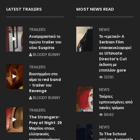
LATEST TRAILERS
MOST NEWS READ
TRAILERS
NEWS
Ανατριχιαστικό το
Το «εμετικό» Α
πρώτο trailer του
Serbian Film
νέου Suspiria
επανακυκλοφορεί
σε Ultimate
BLOODY BUNNY
Director’s Cut
έκδοση με
TRAILERS
επιπλέον gore
Βουτηγμένο στο
12091
αίμα το red band
- trailer του
NEWS
Revenge
Τούρτες
BLOODY BUNNY
εμπνευσμένες από
ταινίες τρόμου
TRAILERS
9640
The Strangers-
Prey at Night: 29
NEWS
Μαρτίου στους
ελληνικούς
Το The School
κινηματογράφους
από την Αυστραλία