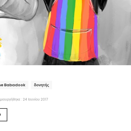
he Babadook
δονητής
μιουργήθηκε : 24 Ιουνίου 2017
Ο