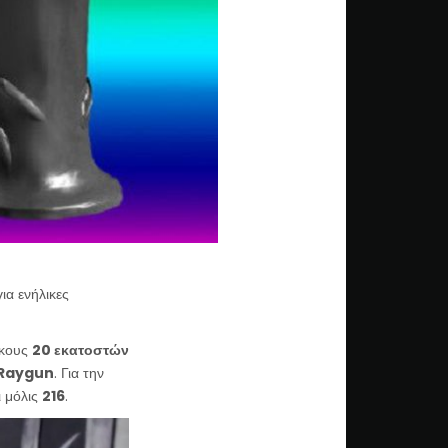
ια ενήλικες
ήκους
20 εκατοστών
Raygun
. Για την
ι μόλις
216
.