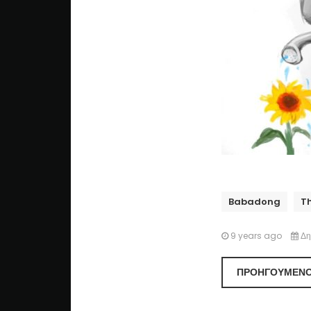
Babadong
T
9 years ago
Δη
ΠΡΟΗΓΟΎΜΕΝ