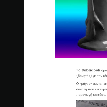
To
Babadook
όμως
(δονητής) με την έ
Ο «μάγος» των οπτι
δονητή που είναι φτι
παραγωγή ωστόσο, 