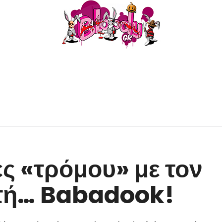
ς «τρόμου» με τον
τή… Babadook!