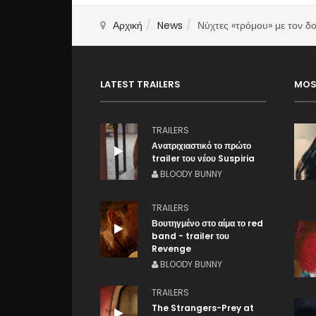
Αρχική
News
Νύχτες «τρόμου» με τον 
LATEST TRAILERS
MOS
TRAILERS
Ανατριχιαστικό το πρώτο
trailer του νέου Suspiria
BLOODY BUNNY
TRAILERS
Βουτηγμένο στο αίμα το red
band - trailer του
Revenge
BLOODY BUNNY
TRAILERS
The Strangers-Prey at