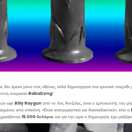
 δεν έμεινε μόνο στις οθόνες, αλλά δημιούργησε ένα ερωτικό παιχνίδι γ
ξυπνη ονομασία
BabaDong
!
κών εφέ
Billy Raygun
από το Λος Άντζελες, είναι ο εμπνευστής του μ
αγμένος από σιλικόνη. «Είναι ανατριχιαστικό και διασκεδαστικό», είπε ο
χρειάζονται
15.000 δολάρια
, και για την ώρα ο δημιουργός έχει μαζέψε