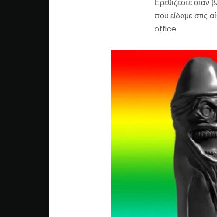
Ερεθίζεστε όταν β
που είδαμε στις α
office.