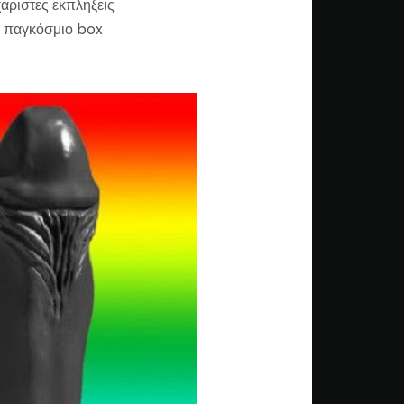
χάριστες εκπλήξεις
το παγκόσμιο box