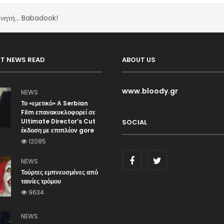
δονητή… Babadook!
T NEWS READ
ABOUT US
www.bloody.gr
NEWS
Το «εμετικό» Α Serbian
Film επανακυκλοφορεί σε
Ultimate Director’s Cut
SOCIAL
έκδοση με επιπλέον gore
12085
NEWS
Τούρτες εμπνευσμένες από
ταινίες τρόμου
9634
NEWS