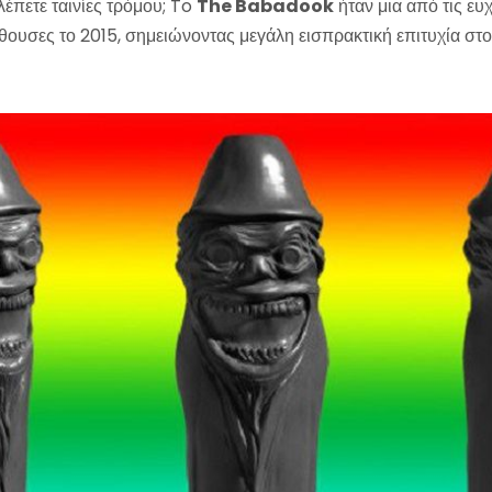
λέπετε ταινίες τρόμου; To
The Babadook
ήταν μια από τις ευ
ίθουσες το 2015, σημειώνοντας μεγάλη εισπρακτική επιτυχία σ