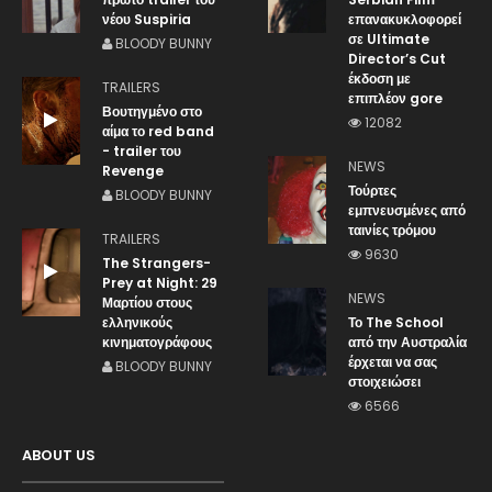
νέου Suspiria
επανακυκλοφορεί
σε Ultimate
BLOODY BUNNY
Director’s Cut
έκδοση με
TRAILERS
επιπλέον gore
Βουτηγμένο στο
12082
αίμα το red band
- trailer του
NEWS
Revenge
Τούρτες
BLOODY BUNNY
εμπνευσμένες από
ταινίες τρόμου
TRAILERS
9630
The Strangers-
Prey at Night: 29
NEWS
Μαρτίου στους
ελληνικούς
Το The School
κινηματογράφους
από την Αυστραλία
έρχεται να σας
BLOODY BUNNY
στοιχειώσει
6566
ABOUT US