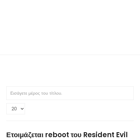
Εισάγετε
μέρος
του
Εμφάνιση
τίτλου.
#
Ετοιμάζεται reboot του Resident Evil