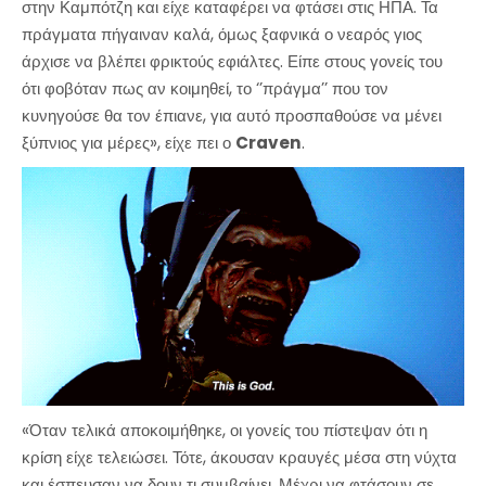
στην Καμπότζη και είχε καταφέρει να φτάσει στις ΗΠΑ. Τα
πράγματα πήγαιναν καλά, όμως ξαφνικά ο νεαρός γιος
άρχισε να βλέπει φρικτούς εφιάλτες. Είπε στους γονείς του
ότι φοβόταν πως αν κοιμηθεί, το ‘’πράγμα’’ που τον
κυνηγούσε θα τον έπιανε, για αυτό προσπαθούσε να μένει
ξύπνιος για μέρες», είχε πει ο
Craven
.
«Όταν τελικά αποκοιμήθηκε, οι γονείς του πίστεψαν ότι η
κρίση είχε τελειώσει. Τότε, άκουσαν κραυγές μέσα στη νύχτα
και έσπευσαν να δουν τι συμβαίνει. Μέχρι να φτάσουν σε