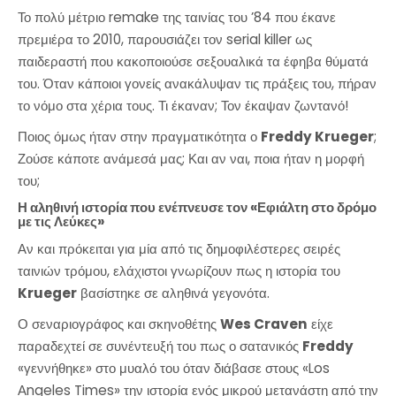
Το πολύ μέτριο remake της ταινίας του ’84 που έκανε
πρεμιέρα το 2010, παρουσιάζει τον serial killer ως
παιδεραστή που κακοποιούσε σεξουαλικά τα έφηβα θύματά
του. Όταν κάποιοι γονείς ανακάλυψαν τις πράξεις του, πήραν
το νόμο στα χέρια τους. Τι έκαναν; Τον έκαψαν ζωντανό!
Ποιος όμως ήταν στην πραγματικότητα ο
Freddy Krueger
;
Ζούσε κάποτε ανάμεσά μας; Και αν ναι, ποια ήταν η μορφή
του;
Η αληθινή ιστορία που ενέπνευσε τον «Εφιάλτη στο δρόμο
με τις Λεύκες»
Αν και πρόκειται για μία από τις δημοφιλέστερες σειρές
ταινιών τρόμου, ελάχιστοι γνωρίζουν πως η ιστορία του
Krueger
βασίστηκε σε αληθινά γεγονότα.
Ο σεναριογράφος και σκηνοθέτης
Wes Craven
είχε
παραδεχτεί σε συνέντευξή του πως ο σατανικός
Freddy
«γεννήθηκε» στο μυαλό του όταν διάβασε στους «Los
Αngeles Times» την ιστορία ενός μικρού μετανάστη από την