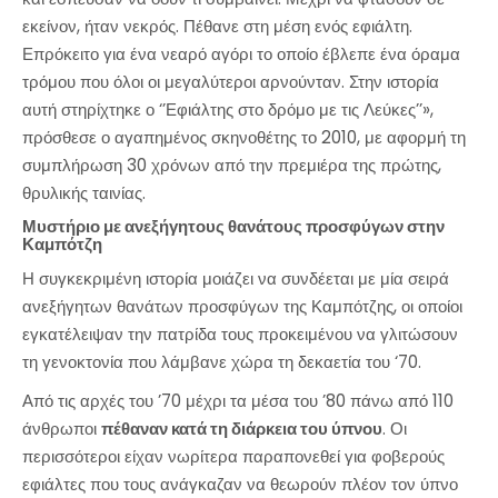
εκείνον, ήταν νεκρός. Πέθανε στη μέση ενός εφιάλτη.
Επρόκειτο για ένα νεαρό αγόρι το οποίο έβλεπε ένα όραμα
τρόμου που όλοι οι μεγαλύτεροι αρνούνταν. Στην ιστορία
αυτή στηρίχτηκε ο ‘’Εφιάλτης στο δρόμο με τις Λεύκες’’»,
πρόσθεσε ο αγαπημένος σκηνοθέτης το 2010, με αφορμή τη
συμπλήρωση 30 χρόνων από την πρεμιέρα της πρώτης,
θρυλικής ταινίας.
Μυστήριο με ανεξήγητους θανάτους προσφύγων στην
Καμπότζη
Η συγκεκριμένη ιστορία μοιάζει να συνδέεται με μία σειρά
ανεξήγητων θανάτων προσφύγων της Καμπότζης, οι οποίοι
εγκατέλειψαν την πατρίδα τους προκειμένου να γλιτώσουν
τη γενοκτονία που λάμβανε χώρα τη δεκαετία του ‘70.
Από τις αρχές του ’70 μέχρι τα μέσα του ’80 πάνω από 110
άνθρωποι
πέθαναν κατά τη διάρκεια του ύπνου
. Οι
περισσότεροι είχαν νωρίτερα παραπονεθεί για φοβερούς
εφιάλτες που τους ανάγκαζαν να θεωρούν πλέον τον ύπνο