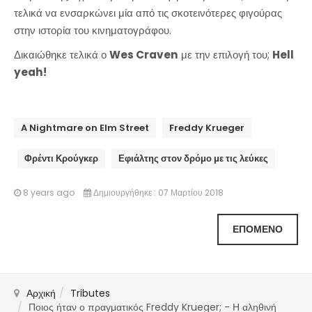
τελικά να ενσαρκώνει μία από τις σκοτεινότερες φιγούρας
στην ιστορία του κινηματογράφου.
Δικαιώθηκε τελικά ο
Wes Craven
με την επιλογή του;
Hell
yeah!
A Nightmare on Elm Street
Freddy Krueger
Φρέντι Κρούγκερ
Εφιάλτης στον δρόμο με τις λεύκες
8 years ago
Δημιουργήθηκε : 07 Μαρτίου 2018
ΕΠΌΜΕΝΟ
Αρχική
Tributes
Ποιος ήταν ο πραγματικός Freddy Krueger; - Η αληθινή